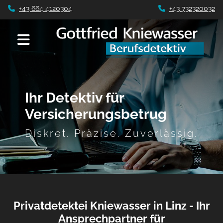
+43 664 4120304
+43 732320032


Ihr Detektiv für
Versicherungsbetrug
Diskret. Präzise. Zuverlässig.
Privatdetektei Kniewasser in Linz - Ihr
Ansprechpartner für